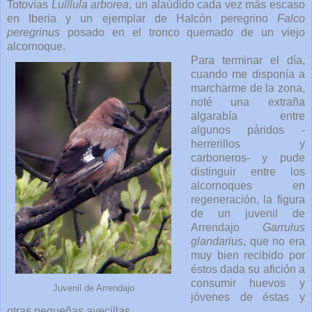
Totovías
Lulllula arborea
, un alaúdido cada vez más escaso
en Iberia y un ejemplar de Halcón peregrino
Falco
peregrinus
posado en el tronco quemado de un viejo
alcornoque.
Para terminar el día,
cuando me disponía a
marcharme de la zona,
noté una extraña
algarabía entre
algunos páridos -
herrerillos y
carboneros- y pude
distinguir entre los
alcornoques en
regeneración, la figura
de un juvenil de
Arrendajo
Garrulus
glandarius
, que no era
muy bien recibido por
éstos dada su afición a
consumir huevos y
Juvenil de Arrendajo
jóvenes de éstas y
otras pequeñas avecillas.