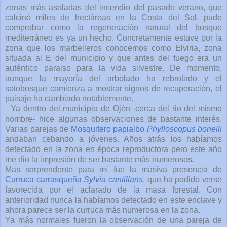
zonas más asoladas del incendio del pasado verano, que
calcinó miles de hectáreas en la Costa del Sol, pude
comprobar como la regeneración natural del bosque
mediterráneo es ya un hecho. Concretamente estuve por la
zona que los marbelleros conocemos como Elviria, zona
situada al E del municipio y que antes del fuego era un
auténtico paraiso para la vida silvestre. De momento,
aunque la mayoría del arbolado ha rebrotado y el
sotobosque comienza a mostrar signos de recuperación, el
paisaje ha cambiado notablemente.
Ya dentro del municipio de Ojén -cerca del rio del mismo
nombre- hice algunas observaciones de bastante interés.
Varias parejas de
Mosquitero papialbo
Phylloscopus bonelli
andaban cebando a jóvenes. Años atrás los habíamos
detectado en la zona en época reproductora pero este año
me dio la impresión de ser bastante más numerosos.
Mas sorprendente para mí fue la masiva presencia de
Curruca carrasqueña
Sylvia cantillans
, que ha podido verse
favorecida por el aclarado de la masa forestal. Con
anterioridad nunca la habíamos detectado en este enclave y
ahora parece ser la curruca más numerosa en la zona.
Ya más normales fueron la observación de una pareja de