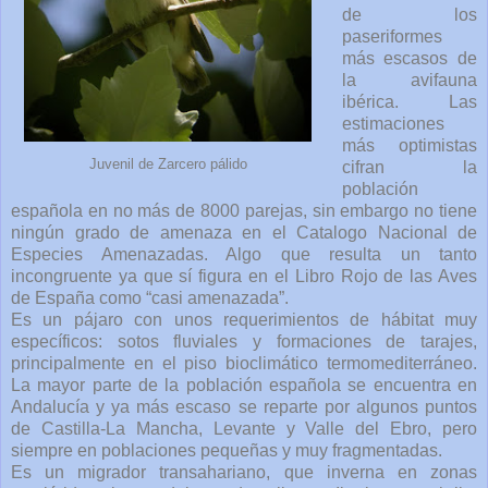
de los
paseriformes
más escasos de
la avifauna
ibérica. Las
estimaciones
más optimistas
Juvenil de Zarcero pálido
cifran la
población
española en no más de 8000 parejas, sin embargo no tiene
ningún grado de amenaza en el Catalogo Nacional de
Especies Amenazadas. Algo que resulta un tanto
incongruente ya que sí figura en el Libro Rojo de las Aves
de España como “casi amenazada”.
Es un pájaro con unos requerimientos de hábitat muy
específicos: sotos fluviales y formaciones de tarajes,
principalmente en el piso bioclimático termomediterráneo.
La mayor parte de la población española se encuentra en
Andalucía y ya más escaso se reparte por algunos puntos
de Castilla-La Mancha, Levante y Valle del Ebro, pero
siempre en poblaciones pequeñas y muy fragmentadas.
Es un migrador transahariano, que inverna en zonas